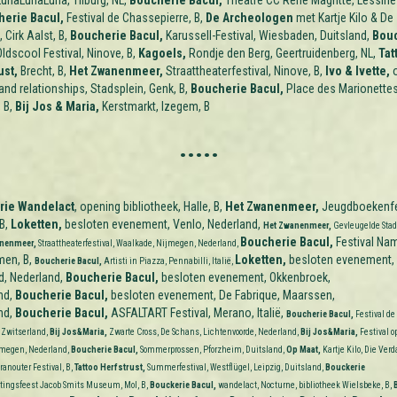
unaLunaLuna, Tilburg,
NL,
Boucherie Bacul,
Théâtre CC René Magritte, Lessine
erie Bacul,
Festival de Chassepierre, B,
De Archeologen
met Kartje Kilo & De
 Cirk Aalst, B,
Boucherie Bacul,
Karussell-Festival, Wiesbaden, Duitsland,
Bou
ldscool Festival, Ninove, B,
Kagoels,
Rondje den Berg, Geertruidenberg, NL,
Tat
ust,
Brecht, B,
Het Zwanenmeer,
Straattheaterfestival, Ninove, B,
Ivo & Ivette,
o
 and relationships, Stadsplein, Genk, B,
Boucherie Bacul,
Place des Marionettes
 B,
Bij Jos & Maria,
Kerstmarkt, Izegem, B
.....
rie Wandelact
, opening bibliotheek, Halle, B,
Het Zwanenmeer,
Jeugdboekenfe
 B,
Loketten,
besloten evenement, Venlo, Nederland,
Het Zwanenmeer,
Gevleugelde Stad,
Boucherie Bacul,
Festival Na
nenmeer,
Straattheaterfestival, Waalkade, Nijmegen, Nederland,
men, B,
Loketten,
besloten evenement,
Boucherie Bacul,
Artisti in Piazza, Pennabilli, Italië,
, Nederland,
Boucherie
Bacul,
besloten evenement, Okkenbroek,
nd,
Boucherie Bacul,
besloten evenement, De Fabrique, Maarssen,
nd,
Boucherie Bacul,
ASFALTART Festival, Merano, Italië,
Boucherie Bacul,
Festival de 
 Zwitserland,
Bij Jos&Maria,
Zwarte Cross, De Schans, Lichtenvoorde, Nederland,
Bij Jos&Maria,
Festival o
jmegen, Nederland,
Boucherie Bacul,
Sommerprossen, Pforzheim, Duitsland,
Op Maat,
Kartje Kilo, Die Ve
ranouter Festival, B,
Tattoo Herfstrust,
Summerfestival, Westflügel, Leipzig, Duitsland,
Bouckerie
itingsfeest Jacob Smits Museum, Mol, B,
Bouckerie Bacul,
wandelact, Nocturne,
bibliotheek Wielsbeke, B,