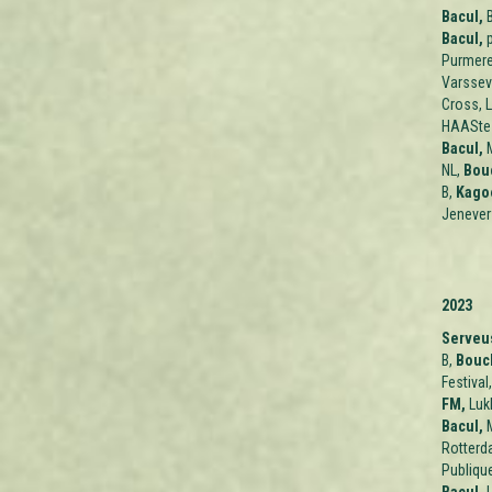
Bacul,
B
Bacul,
p
Purmere
Varssev
Cross, 
HAASte 
Bacul,
M
NL,
Bou
B,
Kago
Jenever
2023
Serveu
B,
Bouch
Festival
FM,
Lukk
Bacul,
M
Rotterd
Publique