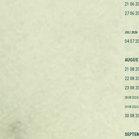
21 06 2
27 06 2
JULI 2026
04 07 2
AUGUST
21 08 2
22 08 2
23 08 2
28 08 2026
29 08 2026
30 08 2
SEPTEM