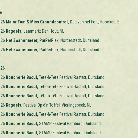
26
026
Major Tom & Miss Groundcontrol,
Dag van het Fort, Hoboken, B
026
Kagoels,
Jaarmarkt Den Hout, NL
026
Het Zwanenmeer,
ParPerPlex, Norderstedt, Duitsland
026
Het Zwanenmeer,
ParPerPlex, Norderstedt, Duitsland
026
026
Boucherie Bacul,
Tête-à-Tête Festival Rastatt, Duitsland
026
Boucherie Bacul,
Tête-à-Tête Festival Rastatt, Duitsland
026
Boucherie Bacul,
Tête-à-Tête Festival Rastatt, Duitsland
026
Kagoels,
Festival Op d'n Toffel, Vierlingsbeek, NL
026
Boucherie Bacul,
Tête-à-Tête Festival Rastatt, Duitsland
026
Boucherie Bacul,
STAMP Festival Hamburg, Duitsland
026
Boucherie Bacul,
STAMP Festival Hamburg, Duitsland