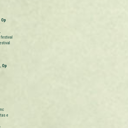
,
Op
,
festival
estival
B,
Op
nc
etas e
e