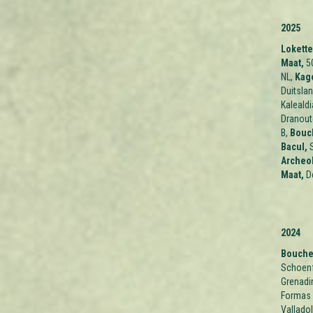
2025
Lokette
Maat,
50
NL,
Kag
Duitsla
Kalealdi
Dranoute
B,
Bouch
Bacul,
Archeo
Maat,
De
2024
Boucher
Schoenf
Grenadin
Formas 
Valladol