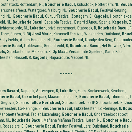
oothstock, Rotterdam, NL,
Boucherie Bacul,
Kidsstock, Rotterdam, NL,
Bouch
ersoneelsfeest, Watergoed, Valburg, NL,
Boucherie Bacul,
Festival Reuring,
nd, NL,
Boucherie Bacul,
CultuurFestival, Zottegem, B,
Kagoels,
Hootchiekoef
eld, NL,
Boucherie Bacul,
Esbaiola Festival, Esterri d'Aneu, Spanje,
Kagoels,
Z
Lichtenvoorde, NL,
Loketten,
privé-evenement, Stabroek, B,
Boucherie Bacul,
F
Töne, Eupen, B,
Bij Jos&Maria,
Karussell Festival, Wiesbaden, Duitsland,
Bouc
isty Fields, Asten-Heusden, NL,
Boucherie Bacul,
Rondje den Berg, Geertruide
cherie Bacul,
Polderama, Berendrecht, B,
Boucherie Bacul,
Het Bolwerk, Vilvo
els,
Sportantenne, Merksem, B,
Op Maat,
Verdammte Spielerei, Kartje Kilo,
feesten, Hasselt, B,
Kagoels,
Hapasroute, Meppel, NL
.....
ses Bavard
, Napapili, Antwerpen, B,
Loketten,
Feest Boekenweek, Berchem,
erie Bacul,
Cirk in het park, Maasmechelen, B,
Boucherie Bacul,
Titirimundi, 
, Segovia, Spanre,
Tattoo Herfstrust,
Schoonbroek Leeft! Schoonbroek, B,
Dis
efeesten, Lo-Reninge, B,
Boucherie Bacul,
Lukkefeesten, Lo-Reninge, B,
Bouc
arionettefestival, Tadler, Luxemburg,
Boucherie Bacul,
Onderzeeloodsboot,
am, NL,
Boucherie Bacul,
Mañana Mañana Festival, Laren,
NL,
Boucherie Bacu
, Roeselare, B,
Boucherie Bacul,
Fusion Festival, Lärz, Duitsland,
Boucherie