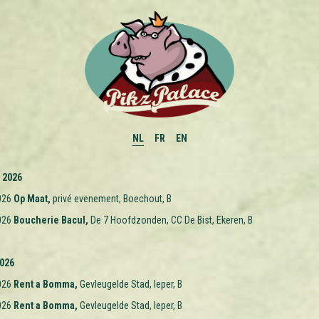
NL
FR
EN
 2026
026
Op Maat,
privé evenement, Boechout, B
026
Boucherie Bacul,
De 7 Hoofdzonden, CC De Bist, Ekeren, B
2026
026
Rent a Bomma,
Gevleugelde Stad, Ieper, B
026
Rent a Bomma,
Gevleugelde Stad, Ieper, B