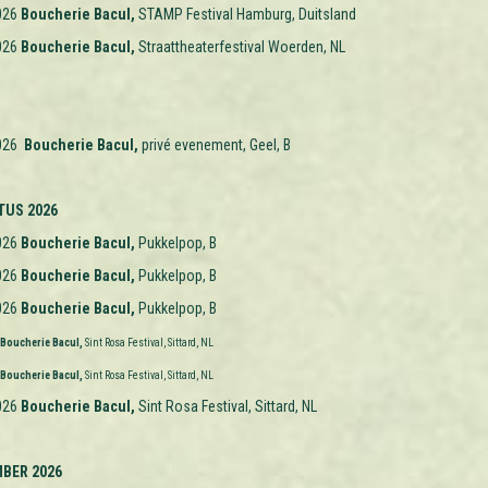
026
Boucherie Bacul,
STAMP Festival Hamburg, Duitsland
026
Boucherie Bacul,
Straattheaterfestival Woerden, NL
026
Boucherie Bacul,
privé evenement
, Geel, B
US 2026
026
Boucherie Bacul,
Pukkelpop, B
026
Boucherie Bacul,
Pukkelpop, B
026
Boucherie Bacul,
Pukkelpop, B
Boucherie Bacul,
Sint Rosa Festival, Sittard, NL
Boucherie Bacul,
Sint Rosa Festival, Sittard, NL
026
Boucherie Bacul,
Sint Rosa Festival, Sittard, NL
BER 2026