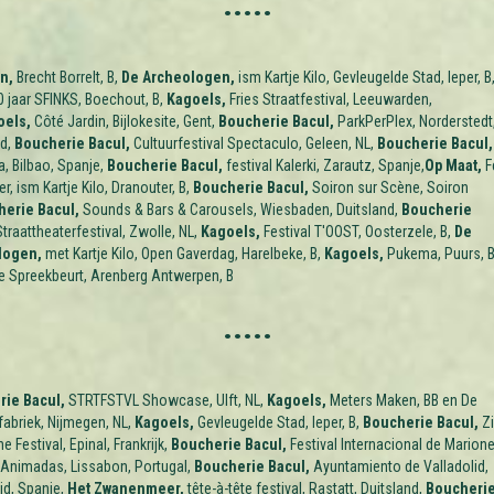
.....
n,
Brecht Borrelt, B,
De Archeologen,
ism Kartje Kilo, Gevleugelde Stad, Ieper, B
 jaar SFINKS, Boechout, B,
Kagoels,
Fries Straatfestival, Leeuwarden,
oels,
Côté Jardin, Bijlokesite, Gent,
Boucherie Bacul,
ParkPerPlex, Norderstedt
nd,
Boucherie Bacul,
Cultuurfestival Spectaculo, Geleen, NL,
Boucherie Bacul,
a, Bilbao, Spanje,
Boucherie Bacul,
festival Kalerki, Zarautz, Spanje,
Op Maat,
F
r, ism Kartje Kilo, Dranouter, B,
Boucherie Bacul,
Soiron sur Scène, Soiron
erie Bacul,
Sounds & Bars & Carousels, Wiesbaden, Duitsland,
Boucherie
Straattheaterfestival, Zwolle, NL,
Kagoels,
Festival T'OOST, Oosterzele, B,
De
logen,
met Kartje Kilo, Open Gaverdag, Harelbeke, B,
Kagoels,
Pukema, Puurs, 
 Spreekbeurt, Arenberg Antwerpen, B
.....
ie Bacul,
STRTFSTVL Showcase, Ulft, NL,
Kagoels,
Meters Maken, BB en De
abriek, Nijmegen, NL,
Kagoels,
Gevleugelde Stad, Ieper, B,
Boucherie Bacul,
Zi
e Festival, Epinal, Frankrijk,
Boucherie Bacul,
Festival Internacional de Marion
Animadas, Lissabon, Portugal,
Boucherie Bacul,
Ayuntamiento de Valladolid,
id, Spanje,
Het Zwanenmeer,
tête-à-tête festival, Rastatt, Duitsland,
Boucheri