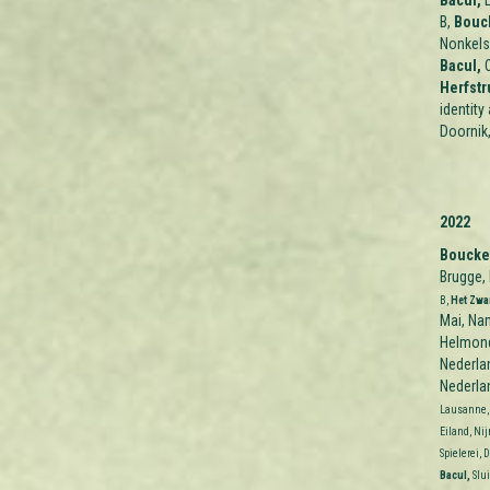
Bacul,
L
B,
Bouch
Nonkels,
Bacul,
O
Herfstr
identity
Doornik,
2022
Boucke
Brugge,
B,
Het Zwa
Mai, Na
Helmond
Nederla
Nederla
Lausanne,
Eiland, Ni
Spielerei,
D
Bacul,
Slu