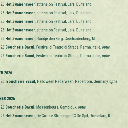
026
Het Zwanenmeer,
at.tension Festival, Lärz, Duitsland
026
Het Zwanenmeer,
at.tension Festival, Lärz, Duitsland
026
Het Zwanenmeer,
at.tension Festival, Lärz, Duitsland
026
Het Zwanenmeer,
at.tension Festival, Lärz, Duitsland
026
Het Zwanenmeer,
Rondje den Berg, Geertruidenberg, NL
026
Boucherie Bacul,
Festival di Teatro di Strada, Parma, Italië,
optie
026
Boucherie Bacul,
Festival di Teatro di Strada, Parma, Italië,
optie
R 2026
2026
Boucherie Bacul,
Halloween Paderween, Paderborn, Germany,
optie
ER 2026
026
Boucherie Bacul,
Messenbeurs, Gembloux,
optie
026
Het Zwanenmeer,
De Groote Stooringe, CC De Spil, Roeselare, B