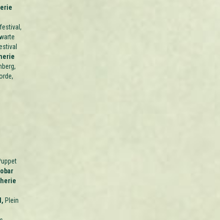
erie
estival,
warte
estival
herie
nberg,
orde,
Puppet
cobar
herie
l,
Plein