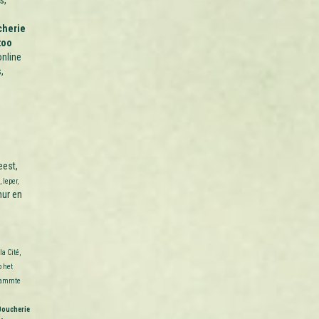
s,
cherie
too
nline
,
est,
 Ieper,
mur en
la Cité,
p het
rdammte
Boucherie